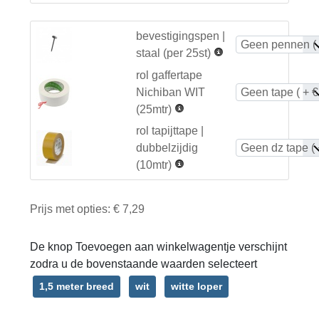
bevestigingspen |
staal (per 25st)
rol gaffertape
Nichiban WIT
(25mtr)
rol tapijttape |
dubbelzijdig
(10mtr)
Prijs met opties:
€ 7,29
De knop Toevoegen aan winkelwagentje verschijnt
zodra u de bovenstaande waarden selecteert
1,5 meter breed
wit
witte loper