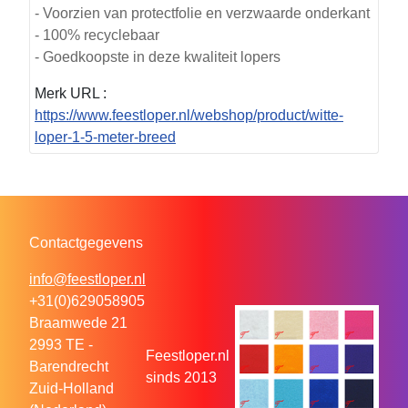
- Voorzien van protectfolie en verzwaarde onderkant
- 100% recyclebaar
- Goedkoopste in deze kwaliteit lopers
Merk URL :
https://www.feestloper.nl/webshop/product/witte-
loper-1-5-meter-breed
Contactgegevens
info@feestloper.nl
+31(0)629058905
Braamwede 21
2993 TE -
Feestloper.nl
Barendrecht
sinds 2013
Zuid-Holland