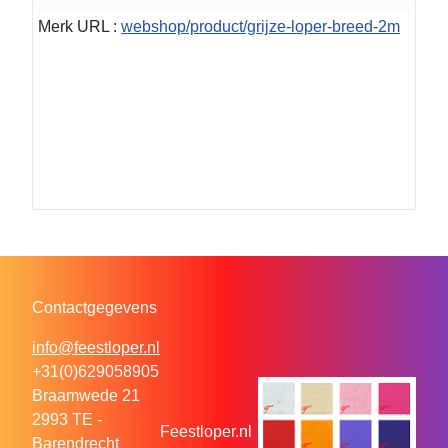
Merk URL :
webshop/product/grijze-loper-breed-2m
Contactgegevens
info@feestloper.nl
+31(0)629058905
Braamwede 21
2993 TE -
Feestloper.nl
Barendrecht